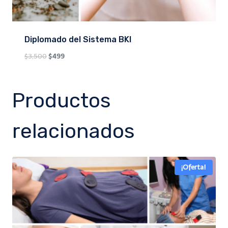
Diplomado del Sistema BKI
Original
Current
$
3,500
$
499
price
price
was:
is:
Productos
$3,500.
$499.
relacionados
¡Oferta!