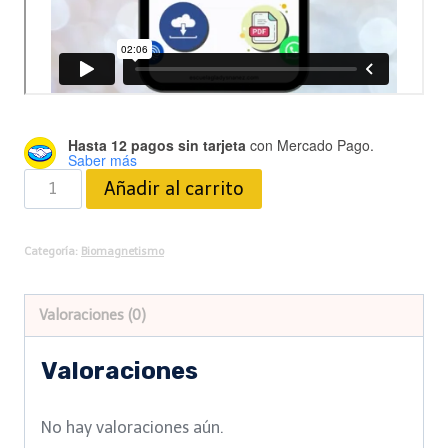
Hasta 12 pagos sin tarjeta
con Mercado Pago.
Saber más
Paquete
Añadir al carrito
de
Imanes
Categoría:
Biomagnetismo
cantidad
Valoraciones (0)
Valoraciones
No hay valoraciones aún.