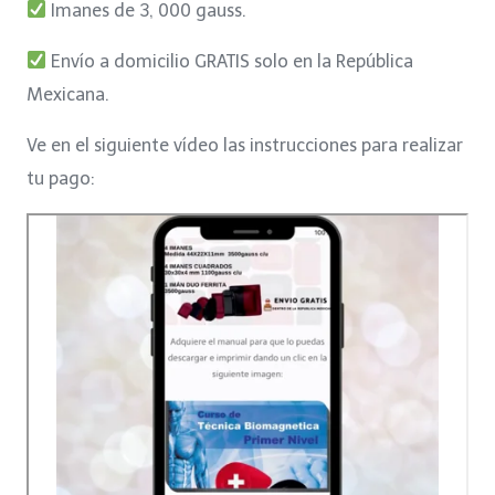
was:
is:
Imanes de 3, 000 gauss.
$2,000.
$1,799.
Envío a domicilio GRATIS solo en la República
Mexicana.
Ve en el siguiente vídeo las instrucciones para realizar
tu pago: