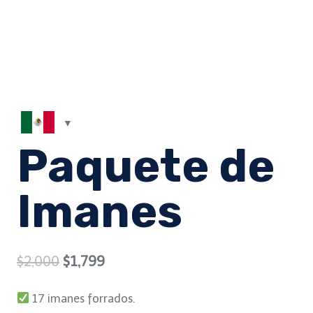
Paquete de
Imanes
Original
Current
$
2,000
$
1,799
price
price
17 imanes forrados.