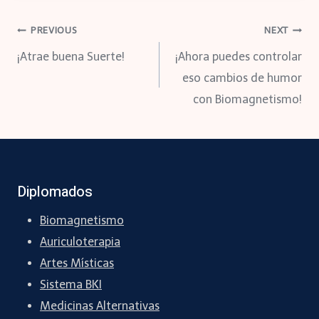
Navegación
PREVIOUS
NEXT
¡Atrae buena Suerte!
¡Ahora puedes controlar
de
eso cambios de humor
con Biomagnetismo!
entradas
Diplomados
Biomagnetismo
Auriculoterapia
Artes Místicas
Sistema BKI
Medicinas Alternativas