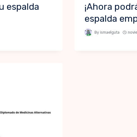
tu espalda
¡Ahora podrá
!
espalda emp
By
ismaelguta
novi