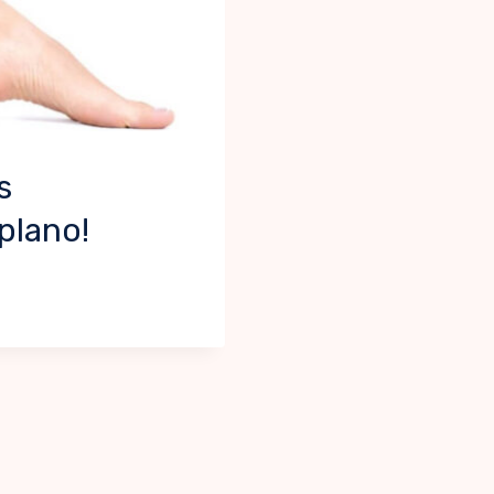
s
plano!