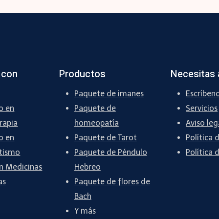
 con
Productos
Necesitas 
Paquete de imanes
Escríben
o en
Paquete de
Servicios
rapia
homeopatía
Aviso leg
o en
Paquete de Tarot
Política 
tismo
Paquete de Péndulo
Política 
n Medicinas
Hebreo
as
Paquete de flores de
Bach
Y más