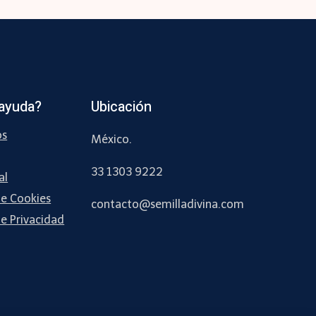
ayuda?
Ubicación
os
México.
33 1303 9222
al
de Cookies
contacto
@semilladivina
.com
de Privacidad