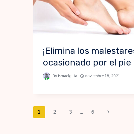
¡Elimina los malestare
ocasionado por el pie 
By
ismaelguta
noviembre 18, 2021
Page
Next
1
2
3
…
6
Page
navigation