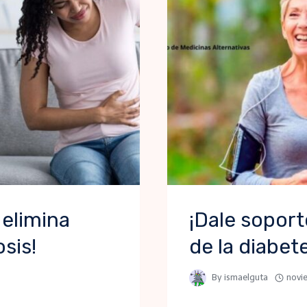
 elimina
¡Dale soport
sis!
de la diabet
By
ismaelguta
novi