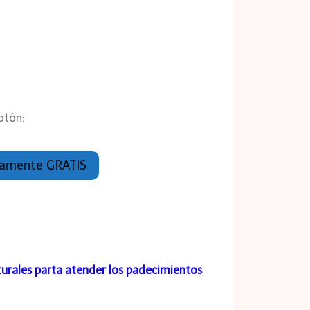
otón:
etamente GRATIS
urales parta atender los padecimientos