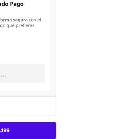
cado Pago
forma segura
con el
go que prefieras.
ail.
$499