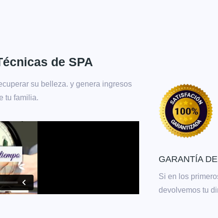
Técnicas de SPA
ecuperar su belleza. y genera ingresos
e tu familia.
GARANTÍA DE
Si en los primero
devolvemos tu di