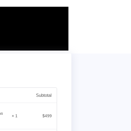
Subtotal
as
× 1
$
499